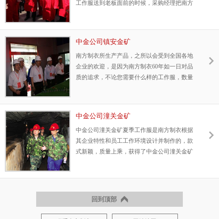
工作服送到老板面前的时候，采购经理把南方
那里都是一块活动的广告板！为您提供个性化
制衣专业客服的介绍一一转达，老板当即选择
的服务,做好您的采购顾问，是我们的责任和义
纯棉款式，理由是：柔软舒适，环保健康，能
务！
给员工更加舒适的体验并且对身体没有伤害，
中金公司镇安金矿
虽然比涤棉的稍贵一些，但员工每天穿着的时
南方制衣所生产产品，之所以会受到全国各地
间超过8小时，贵一点也值得。相信他们不仅
企业的欢迎，是因为南方制衣60年如一日对品
统一了公司形象，更是把员工的心拧成了一股
质的追求，不论您需要什么样的工作服，数量
绳!这样的老板让人肃然起敬，并且相信他的企
或多或少，南方制衣人都抱着200%的努力，以
业一定会更加强大!
每一道工序为客户而生产为使命，所以以保证
拿到南方制衣出厂的产品都是精品，让客户都
中金公司潼关金矿
赞不绝口。
中金公司潼关金矿夏季工作服是南方制衣根据
其企业特性和员工工作环境设计并制作的，款
式新颖，质量上乘，获得了中金公司潼关金矿
全体的高度评价，如果您还在为采购不到优质
的夏季工作服而忧心的话，那就来看看中金公
司潼关金矿的选择吧! 中金公司潼关金矿的采
购流程非常严格并且采购经理责任心极强。不
回到顶部
仅关注款式还更加的关注衣服的质量和品质，
关注员工穿着的舒适度和健康程度!采购流程环