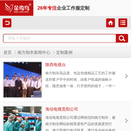
26年专注
企业工作服定制
首页
南方制衣新闻中心
定制案例
陕西电视台
南方制衣高品质、包边包缝精品工艺的工作服
送到客户手中的时候，由客户组成的抽检小
组，随意抽查一箱，打开密闭的箱子，一件一
件包装整齐的衣服映入眼帘，抽检完毕后，抽
检小组非常满意，打趣的说：“给南方制衣一
个赞”!南方制衣凭借多工作服定做经验以及强
海信电视贵阳公司
大的公司实力，能够真正做到售后无忧，从面
海信电视贵阳公司通过网络找到南方制衣，被
料推荐到款式设计、样衣确认、流水线生
南方制衣网站的精美度和产品的美观度所打
产......等整体专业的服务，让您的采购省心省
动，便立即拨打电话联系，通过专业的业务经