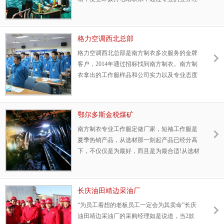
力! 根据陕西电视台情况，南方制衣根据不同
理联系和介绍，便对南方制衣有大体的了解和
部门，分号、分箱的包装，并且在每个箱子
认识，对南方制衣的专业度非常的认可。在达
成共识之后，业务经理便拿着样衣、画册亲自
格力空调西北总部
到达贵阳，登门拜访。亲身感受到南方制衣工
格力空调西北总部是南方制衣多次服务的金牌
作服的品质之后，当场立即签下合同，达成合
客户，2014年通过招标找到南方制衣。南方制
作意向。
衣拿出的工作服样品和公司实力以及专业态度
让格力空调西北总部非常满意，后续的送货和
服务都让人惊喜!此次订购的是专业性极高的连
体服。从设计到制作，南方制衣用专业服装定
鄂尔多斯金税煤矿
做经验和细心的服务让客户满意，南方制衣的
南方制衣专业工作服定做厂家，短袖工作服是
产品和服务不仅得到了采购部门的认可还得到
夏季热销产品，从选材那一刻起产品已经分高
了员工的赞美!
下，不仅仅是为最好，而且是为最合适!从选材
到加工，层层把关，严格质检，绝对不允许一
件不合格的工作服流出车间，流入市场！常年
备有现货，货源充足，并且随时备货，10套即
长庆油田靖边采油厂
可起订，下单后闪电发货，不用等工期，确保
“为员工着想的老板员工一定会为其卖命”长庆
用最快的时间送到您的面前，每一件工作服都
油田靖边采油厂的采购经理如是说道，当2款
可以为您胶印或者刺绣您公司的LOGO，走到