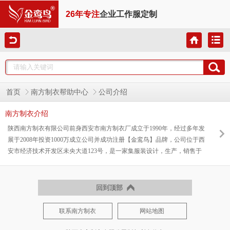
26年专注
企业工作服定制
首页
南方制衣帮助中心
公司介绍
南方制衣介绍
陕西南方制衣有限公司前身西安市南方制衣厂成立于1990年，经过多年发
展于2008年投资1000万成立公司并成功注册【金鸾鸟】品牌，公司位于西
安市经济技术开发区未央大道123号，是一家集服装设计，生产，销售于
一体有着二十多年历史的服装企业。公司秉承【诚信经营，客户至上】的
经营理念，专业为油田，银行、学校、医院、酒店，商场，工矿等企业定
制工作服。同时为了满足用量少，时间急的客户需求，公司常年备存新款
回到顶部
男女西服2000余套，衬衣3000余件，冲锋衣3000余套，夹克工服5000余套
供全
联系南方制衣
网站地图