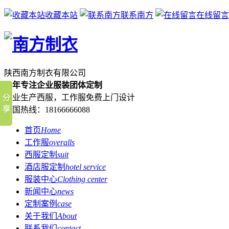
收藏本站
联系南方
在线留言
陕西南方制衣有限公司
26年专注企业服装团体定制
专业生产西服，工作服免费上门设计
全国热线：
18166666088
首页
Home
工作服
overalls
西服定制
suit
酒店服定制
hotel service
服装中心
Clothing center
新闻中心
news
定制案例
case
关于我们
About
联系我们
contact