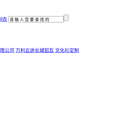
制衣
限公司
万利云途长城铝瓦
文化衫定制